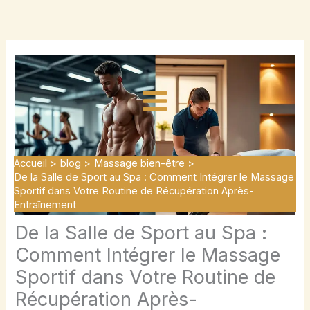
Aller
au
contenu
Accueil
blog
Massage bien-être
De la Salle de Sport au Spa : Comment Intégrer le Massage
Sportif dans Votre Routine de Récupération Après-
Entraînement
De la Salle de Sport au Spa :
Comment Intégrer le Massage
Sportif dans Votre Routine de
Récupération Après-