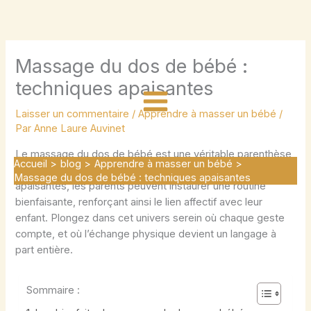
Aller
au
contenu
Massage du dos de bébé :
techniques apaisantes
Laisser un commentaire
/
Apprendre à masser un bébé
/
Par
Anne Laure Auvinet
Le massage du dos de bébé est une véritable parenthèse
Accueil
blog
Apprendre à masser un bébé
de douceur et de bien-être. En découvrant les techniques
Massage du dos de bébé : techniques apaisantes
apaisantes, les parents peuvent instaurer une routine
bienfaisante, renforçant ainsi le lien affectif avec leur
enfant. Plongez dans cet univers serein où chaque geste
compte, et où l’échange physique devient un langage à
part entière.
Sommaire :